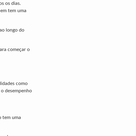
s os dias.
quem tem uma
ao longo do
para começar o
ilidades como
ar o desempenho
vo tem uma