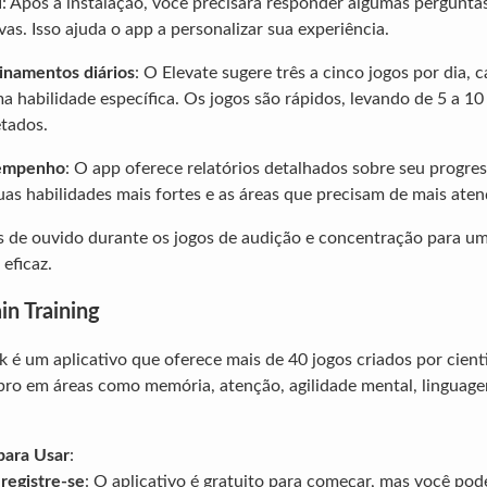
l
: Após a instalação, você precisará responder algumas pergunta
vas. Isso ajuda o app a personalizar sua experiência.
einamentos diários
: O Elevate sugere três a cinco jogos por dia, 
 habilidade específica. Os jogos são rápidos, levando de 5 a 10
tados.
sempenho
: O app oferece relatórios detalhados sobre seu progres
as habilidades mais fortes e as áreas que precisam de mais aten
s de ouvido durante os jogos de audição e concentração para um
 eficaz.
in Training
k é um aplicativo que oferece mais de 40 jogos criados por cient
ebro em áreas como memória, atenção, agilidade mental, linguag
para Usar
:
registre-se
: O aplicativo é gratuito para começar, mas você pod