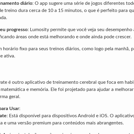
einamento diário
: O app sugere uma série de jogos diferentes todo
e treino dura cerca de 10 a 15 minutos, o que é perfeito para 
ada.
eu progresso
: Lumosity permite que você veja seu desempenho 
ficando áreas onde está melhorando e onde ainda pode crescer.
m horário fixo para seus treinos diários, como logo pela manhã, 
e ativa.
evate é outro aplicativo de treinamento cerebral que foca em hab
ta, matemática e memória. Ele foi projetado para ajudar a melhor
rma geral.
para Usar
:
vate
: Está disponível para dispositivos Android e iOS. O aplicati
ita e uma versão premium para conteúdos mais abrangentes.