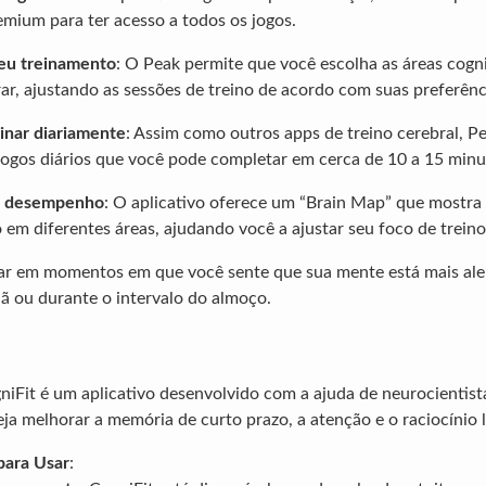
emium para ter acesso a todos os jogos.
seu treinamento
: O Peak permite que você escolha as áreas cogn
ar, ajustando as sessões de treino de acordo com suas preferênc
inar diariamente
: Assim como outros apps de treino cerebral, P
jogos diários que você pode completar em cerca de 10 a 15 minu
u desempenho
: O aplicativo oferece um “Brain Map” que mostr
o em diferentes áreas, ajudando você a ajustar seu foco de treino
gar em momentos em que você sente que sua mente está mais al
ã ou durante o intervalo do almoço.
niFit é um aplicativo desenvolvido com a ajuda de neurocientista
ja melhorar a memória de curto prazo, a atenção e o raciocínio l
para Usar
: