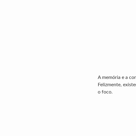
A memória e a con
Felizmente, exist
o foco.