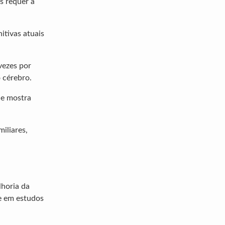
s requer a
itivas atuais
vezes por
 cérebro.
 e mostra
iliares,
lhoria da
se em estudos