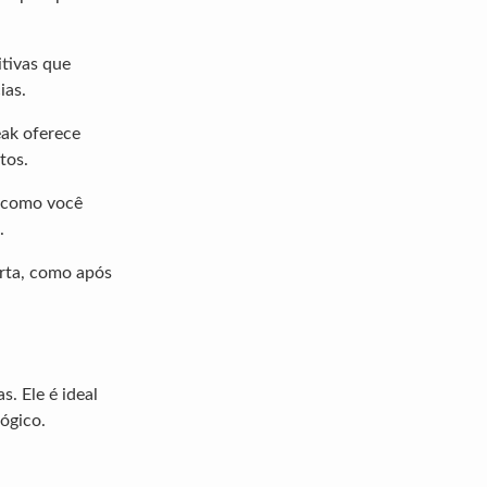
itivas que
ias.
eak oferece
tos.
a como você
.
erta, como após
s. Ele é ideal
ógico.