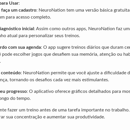
para Usar
:
 faça um cadastro
: NeuroNation tem uma versão básica gratuita
um para acesso completo.
agnóstico inicial
: Assim como outros apps, NeuroNation faz um
o atual para personalizar seus treinos.
ordo com sua agenda
: O app sugere treinos diários que duram ce
 pode escolher jogos que desafiem sua memória, atenção ou hab
.
o conteúdo
: NeuroNation permite que você ajuste a dificuldade 
ça, tornando os desafios cada vez mais estimulantes.
eu progresso
: O aplicativo oferece gráficos detalhados para mo
longo do tempo.
nte fazer um treino antes de uma tarefa importante no trabalho.
rar sua concentração e aumentar sua produtividade.