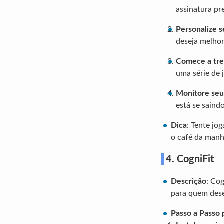
assinatura pr
Personalize 
deseja melhor
Comece a tre
uma série de 
Monitore se
está se saind
Dica
: Tente jo
o café da manh
4. CogniFit
Descrição
: Cog
para quem dese
Passo a Passo 