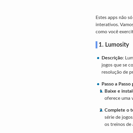
Estes apps não só
interativos. Vamo
como você exerci
1. Lumosity
Descrição
: Lum
jogos que se co
resolução de p
Passo a Passo 
Baixe e instal
oferece uma v
Complete o te
série de jogos
os treinos de