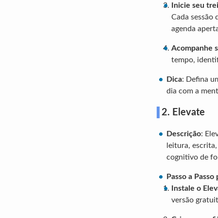
Inicie seu tr
Cada sessão d
agenda apert
Acompanhe s
tempo, identi
Dica
: Defina u
dia com a ment
2. Elevate
Descrição
: El
leitura, escri
cognitivo de fo
Passo a Passo 
Instale o Ele
versão gratu