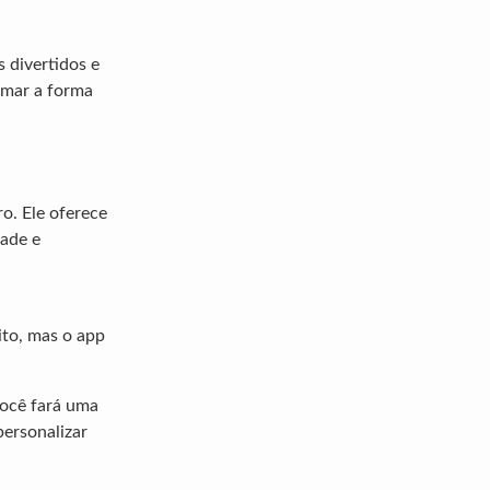
 divertidos e
rmar a forma
o. Ele oferece
dade e
ito, mas o app
você fará uma
personalizar