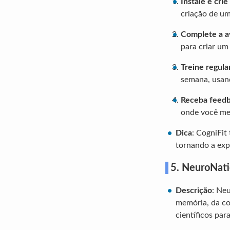
Instale e cri
criação de um
Complete a av
para criar um
Treine regul
semana, usand
Receba feedb
onde você mel
Dica
: CogniFit
tornando a expe
5. NeuroNat
Descrição
: Ne
memória, da co
científicos para