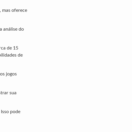
, mas oferece
a análise do
rca de 15
ilidades de
dos jogos
strar sua
 Isso pode