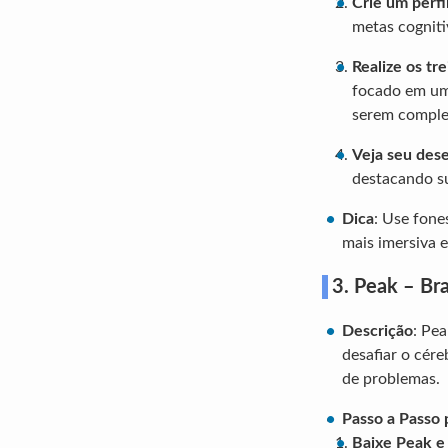
Crie um perfi
metas cogniti
Realize os tr
focado em uma
serem comple
Veja seu de
destacando su
Dica
: Use fone
mais imersiva e
3. Peak – Bra
Descrição
: Pea
desafiar o cér
de problemas.
Passo a Passo 
Baixe Peak e 