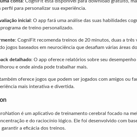
e uma conta
: CogniFit está disponível para download gratuito, ma
 perfil para personalizar sua experiência.
aliação inicial
: O app fará uma análise das suas habilidades cogn
 programa de treino personalizado.
armente
: CogniFit recomenda treinos de 20 minutos, duas a três 
o jogos baseados em neurociência que desafiam várias áreas do
ack detalhado
: O app oferece relatórios sobre seu desempenho
horou e onde ainda pode trabalhar mais.
 também oferece jogos que podem ser jogados com amigos ou fam
riência mais interativa e divertida.
ion
uroNation é um aplicativo de treinamento cerebral focado na me
ncentração e do raciocínio lógico. Ele foi desenvolvido com ba
 garantir a eficácia dos treinos.