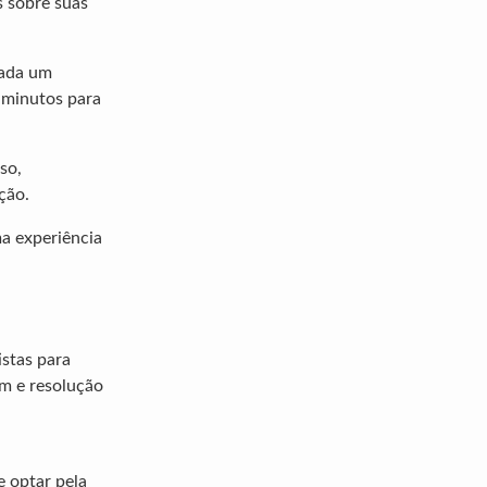
s sobre suas
cada um
 minutos para
so,
ção.
a experiência
istas para
em e resolução
e optar pela