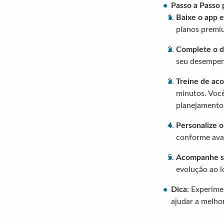
Passo a Passo 
Baixe o app e
planos premi
Complete o di
seu desempenh
Treine de ac
minutos. Você
planejamento
Personalize 
conforme avan
Acompanhe s
evolução ao 
Dica
: Experime
ajudar a melho