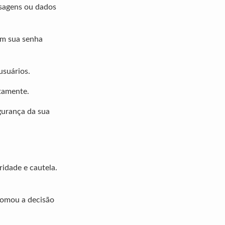
sagens ou dados
em sua senha
usuários.
atamente.
gurança da sua
idade e cautela.
tomou a decisão