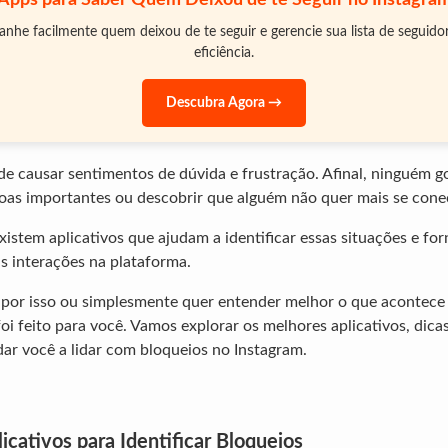
Apps para Saber Quem Deixou de te Seguir no Instagra
he facilmente quem deixou de te seguir e gerencie sua lista de seguid
eficiência.
Descubra Agora →
e causar sentimentos de dúvida e frustração. Afinal, ninguém g
as importantes ou descobrir que alguém não quer mais se conec
xistem aplicativos que ajudam a identificar essas situações e fo
as interações na plataforma.
 por isso ou simplesmente quer entender melhor o que acontece
 foi feito para você. Vamos explorar os melhores aplicativos, dicas
dar você a lidar com bloqueios no Instagram.
licativos para Identificar Bloqueios