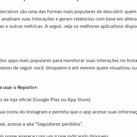
 terceiros são uma das formas mais populares de descobrir que
s analisam suas interações e geram relatórios com base em altera
as e outras métricas. A seguir, veja os melhores aplicativos disp
os apps mais populares para monitorar suas interações no Insta
deixou de seguir você, bloqueios e até mesmo quem visualizou su
a usar o Reports+:
o da loja oficial (Google Play ou App Store).
ua conta do Instagram e permita que o app acesse suas informa
pal, acesse a aba “Seguidores perdidos”.
gum nome aparece com um ícone indicando bloqueio.