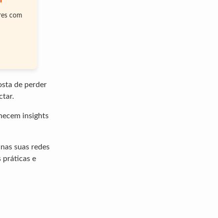
m
ores com
osta de perder
tar.
rnecem insights
 nas suas redes
 práticas e