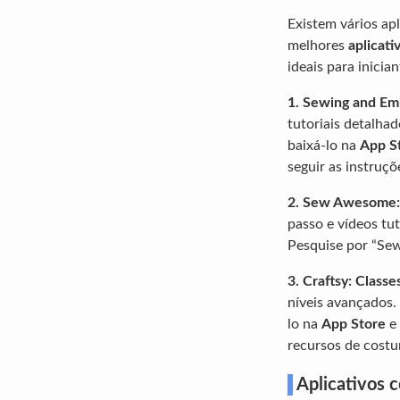
Existem vários apl
melhores
aplicati
ideais para inicia
1. Sewing and Em
tutoriais detalhad
baixá-lo na
App S
seguir as instruçõ
2. Sew Awesome:
passo e vídeos tut
Pesquise por “Se
3. Craftsy: Classe
níveis avançados.
lo na
App Store
e
recursos de costu
Aplicativos c