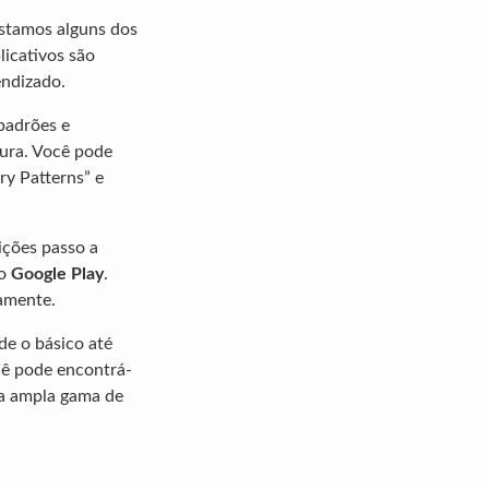
listamos alguns dos
licativos são
endizado.
padrões e
tura. Você pode
ry Patterns” e
ições passo a
no
Google Play
.
amente.
de o básico até
ocê pode encontrá-
ma ampla gama de