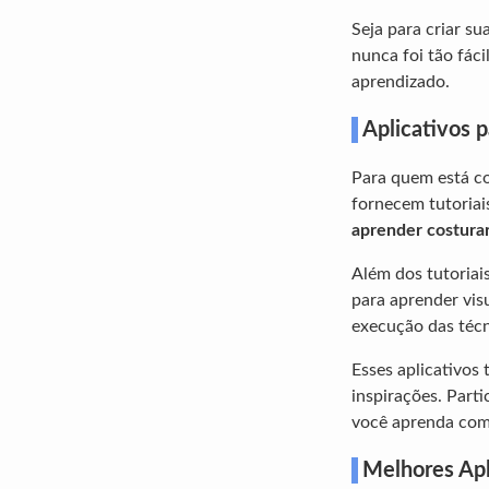
Seja para criar s
nunca foi tão fác
aprendizado.
Aplicativos p
Para quem está co
fornecem tutoriai
aprender costura
Além dos tutoriai
para aprender vis
execução das téc
Esses aplicativos
inspirações. Part
você aprenda com 
Melhores Apl