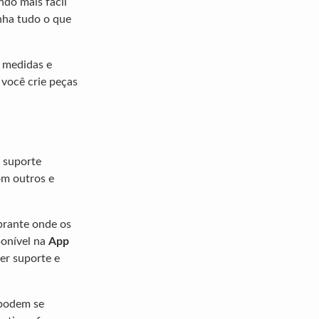
ndo mais fácil
enha tudo o que
o medidas e
 você crie peças
 suporte
om outros e
brante onde os
ponível na
App
ter suporte e
 podem se