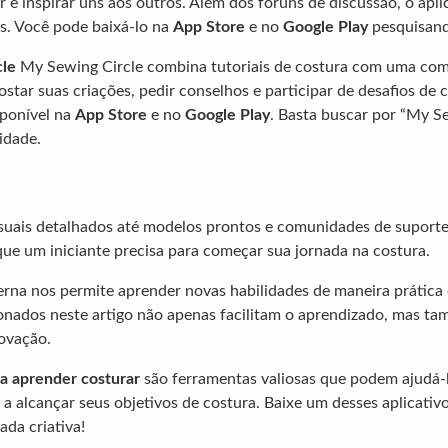
 e inspirar uns aos outros. Além dos fóruns de discussão, o apli
os. Você pode baixá-lo na
App Store
e no
Google Play
pesquisand
cle
My Sewing Circle combina tutoriais de costura com uma com
star suas criações, pedir conselhos e participar de desafios de 
sponível na
App Store
e no
Google Play
. Basta buscar por “My S
idade.
isuais detalhados até modelos prontos e comunidades de suporte,
ue um iniciante precisa para começar sua jornada na costura.
rna nos permite aprender novas habilidades de maneira prática e
onados neste artigo não apenas facilitam o aprendizado, mas t
novação.
ra aprender costurar
são ferramentas valiosas que podem ajudá-
e a alcançar seus objetivos de costura. Baixe um desses aplicati
ada criativa!