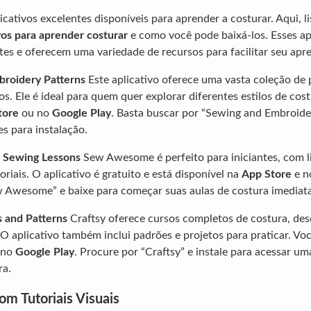
icativos excelentes disponíveis para aprender a costurar. Aqui, 
vos para aprender costurar
e como você pode baixá-los. Esses ap
ntes e oferecem uma variedade de recursos para facilitar seu apr
broidery Patterns
Este aplicativo oferece uma vasta coleção de 
os. Ele é ideal para quem quer explorar diferentes estilos de cos
tore
ou no
Google Play
. Basta buscar por “Sewing and Embroide
es para instalação.
 Sewing Lessons
Sew Awesome é perfeito para iniciantes, com l
oriais. O aplicativo é gratuito e está disponível na
App Store
e 
w Awesome” e baixe para começar suas aulas de costura imediat
s and Patterns
Craftsy oferece cursos completos de costura, des
 O aplicativo também inclui padrões e projetos para praticar. V
 no
Google Play
. Procure por “Craftsy” e instale para acessar u
ra.
om Tutoriais Visuais