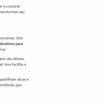
er a costurar
transformar seu
iciantes. Eles
licativos para
iva.
deos são ótimos
 Isso facilita a
partilham dicas e
ermitindo que