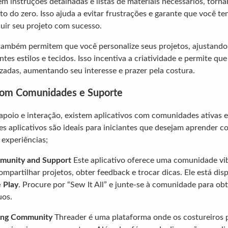
m instruções detalhadas e listas de materiais necessários, torna
o do zero. Isso ajuda a evitar frustrações e garante que você t
luir seu projeto com sucesso.
 também permitem que você personalize seus projetos, ajustand
tes estilos e tecidos. Isso incentiva a criatividade e permite que
izadas, aumentando seu interesse e prazer pela costura.
com Comunidades e Suporte
poio e interação, existem aplicativos com comunidades ativas e
es aplicativos são ideais para iniciantes que desejam aprender c
 experiências;
mmunity and Support
Este aplicativo oferece uma comunidade vi
mpartilhar projetos, obter feedback e trocar dicas. Ele está dis
 Play
. Procure por “Sew It All” e junte-se à comunidade para ob
uos.
wing Community
Threader é uma plataforma onde os costureiros