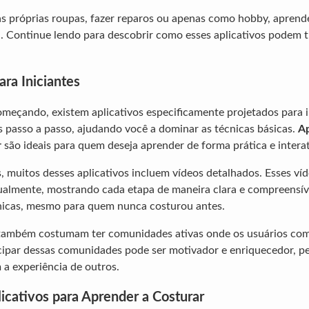
uas próprias roupas, fazer reparos ou apenas como hobby, aprend
il. Continue lendo para descobrir como esses aplicativos podem 
ara Iniciantes
meçando, existem aplicativos especificamente projetados para in
s passo a passo, ajudando você a dominar as técnicas básicas.
Ap
r
são ideais para quem deseja aprender de forma prática e interat
s, muitos desses aplicativos incluem vídeos detalhados. Esses ví
ualmente, mostrando cada etapa de maneira clara e compreensível.
nicas, mesmo para quem nunca costurou antes.
 também costumam ter comunidades ativas onde os usuários com
icipar dessas comunidades pode ser motivador e enriquecedor, p
a experiência de outros.
icativos para Aprender a Costurar