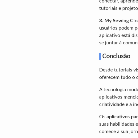
conectar, aprender
tutoriais e projet
3. My Sewing Cir
usuários podem po
aplicativo está di
se juntar à comun
Conclusão
Desde tutoriais v
oferecem tudo o q
A tecnologia mode
aplicativos menci
criatividade e a i
Os
aplicativos pa
suas habilidades 
comece a sua jorn