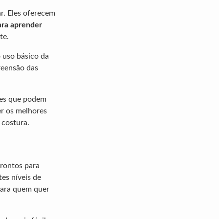
r. Eles oferecem
ara aprender
te.
 uso básico da
reensão das
ques que podem
er os melhores
 costura.
prontos para
es níveis de
ara quem quer