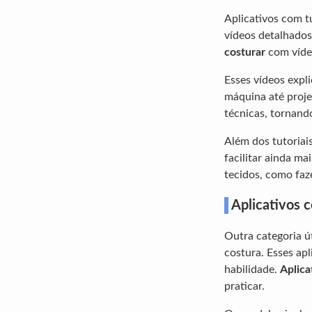
Aplicativos com t
vídeos detalhado
costurar
com vídeo
Esses vídeos expl
máquina até proje
técnicas, tornando
Além dos tutoriai
facilitar ainda m
tecidos, como faz
Aplicativos 
Outra categoria ú
costura. Esses ap
habilidade.
Aplica
praticar.