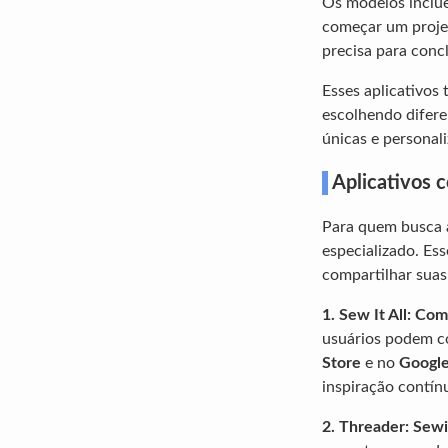
Os modelos inclue
começar um projet
precisa para conc
Esses aplicativos
escolhendo diferen
únicas e personal
Aplicativos 
Para quem busca a
especializado. Ess
compartilhar suas
1. Sew It All: Co
usuários podem co
Store
e no
Google
inspiração contín
2. Threader: Se