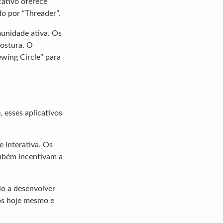
cativo oferece
o por “Threader”.
unidade ativa. Os
costura. O
ewing Circle” para
 esses aplicativos
 interativa. Os
ambém incentivam a
lo a desenvolver
vos hoje mesmo e