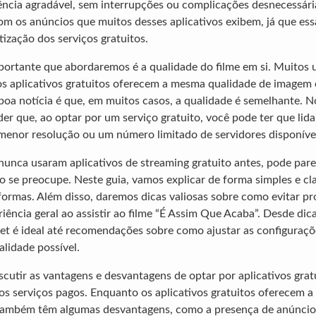
ncia agradável, sem interrupções ou complicações desnecessárias
com os anúncios que muitos desses aplicativos exibem, já que ess
ização dos serviços gratuitos.
ortante que abordaremos é a qualidade do filme em si. Muitos 
os aplicativos gratuitos oferecem a mesma qualidade de imagem
 boa notícia é que, em muitos casos, a qualidade é semelhante. N
er que, ao optar por um serviço gratuito, você pode ter que lid
menor resolução ou um número limitado de servidores disponíve
nunca usaram aplicativos de streaming gratuito antes, pode par
 se preocupe. Neste guia, vamos explicar de forma simples e cl
aformas. Além disso, daremos dicas valiosas sobre como evitar p
iência geral ao assistir ao filme “É Assim Que Acaba”. Desde dic
et é ideal até recomendações sobre como ajustar as configuraçõ
alidade possível.
utir as vantagens e desvantagens de optar por aplicativos grat
 serviços pagos. Enquanto os aplicativos gratuitos oferecem 
também têm algumas desvantagens, como a presença de anúncios