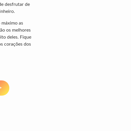
de desfrutar de
inheiro.
ao máximo as
são os melhores
ito deles. Fique
os corações dos
>