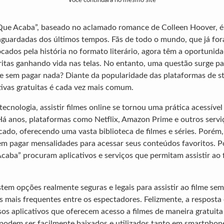
Você continuará no mesmo site
 Que Acaba”, baseado no aclamado romance de Colleen Hoover, 
guardadas dos últimos tempos. Fãs de todo o mundo, que já fo
ados pela história no formato literário, agora têm a oportunida
itas ganhando vida nas telas. No entanto, uma questão surge p
ilme sem pagar nada? Diante da popularidade das plataformas de s
tivas gratuitas é cada vez mais comum.
cnologia, assistir filmes online se tornou uma prática acessível
Há anos, plataformas como Netflix, Amazon Prime e outros servi
do, oferecendo uma vasta biblioteca de filmes e séries. Porém
m pagar mensalidades para acessar seus conteúdos favoritos. Po
caba” procuram aplicativos e serviços que permitam assistir ao 
tem opções realmente seguras e legais para assistir ao filme sem
 mais frequentes entre os espectadores. Felizmente, a resposta
sos aplicativos que oferecem acesso a filmes de maneira gratuita
 podem ser facilmente baixados e utilizados tanto em smartpho