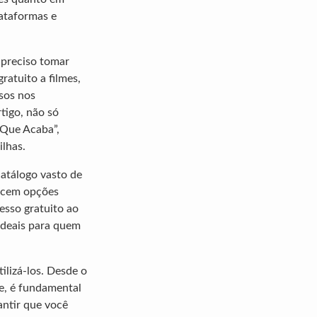
lataformas e
 preciso tomar
ratuito a filmes,
sos nos
tigo, não só
 Que Acaba”,
lhas.
catálogo vasto de
recem opções
esso gratuito ao
 ideais para quem
ilizá-los. Desde o
e, é fundamental
antir que você