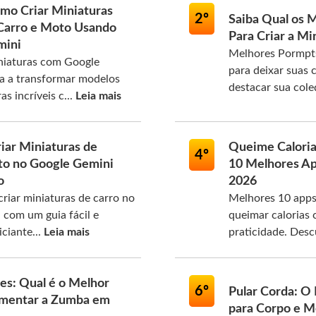
mo Criar Miniaturas
2º
Saiba Qual os 
 Carro e Moto Usando
Para Criar a Mi
mini
Melhores Pormpts
niaturas com Google
para deixar suas c
da a transformar modelos
destacar sua col
s incríveis c...
Leia mais
iar Miniaturas de
Queime Caloria
4º
to no Google Gemini
10 Melhores A
o
2026
riar miniaturas de carro no
Melhores 10 apps
com um guia fácil e
queimar calorias 
iciante...
Leia mais
praticidade. Desc
tes: Qual é o Melhor
6º
Pular Corda: O
mentar a Zumba em
para Corpo e 