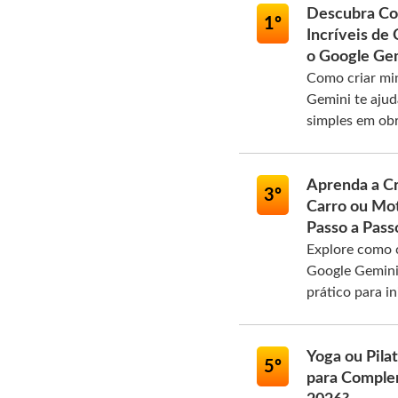
Descubra Co
1º
Incríveis de
o Google Ge
Como criar mi
Gemini te aju
simples em obra
Aprenda a Cr
3º
Carro ou Mo
Passo a Pass
Explore como c
Google Gemini 
prático para in
Yoga ou Pila
5º
para Comple