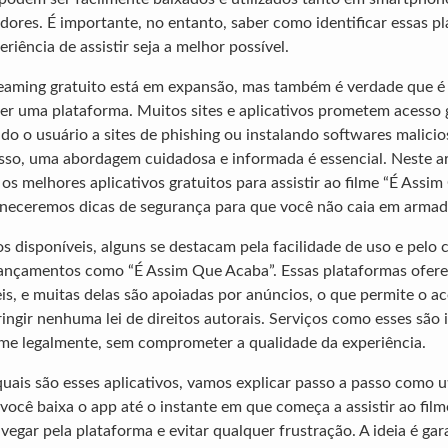
dores. É importante, no entanto, saber como identificar essas p
eriência de assistir seja a melhor possível.
eaming gratuito está em expansão, mas também é verdade que é
er uma plataforma. Muitos sites e aplicativos prometem acesso g
o o usuário a sites de phishing ou instalando softwares malicio
 isso, uma abordagem cuidadosa e informada é essencial. Neste ar
s melhores aplicativos gratuitos para assistir ao filme “É Assim
eceremos dicas de segurança para que você não caia em armadi
os disponíveis, alguns se destacam pela facilidade de uso e pelo 
 lançamentos como “É Assim Que Acaba”. Essas plataformas ofe
is, e muitas delas são apoiadas por anúncios, o que permite o ac
ingir nenhuma lei de direitos autorais. Serviços como esses são
filme legalmente, sem comprometer a qualidade da experiência.
uais são esses aplicativos, vamos explicar passo a passo como ut
cê baixa o app até o instante em que começa a assistir ao film
egar pela plataforma e evitar qualquer frustração. A ideia é gar