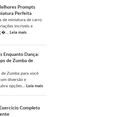
Melhores Prompts
niatura Perfeita
 de miniatura de carro
riações incríveis e
eç�...
Leia mais
s Enquanto Dança:
pps de Zumba de
 de Zumba para você
com diversão e
ubra opções...
Leia mais
 Exercício Completo
Mente