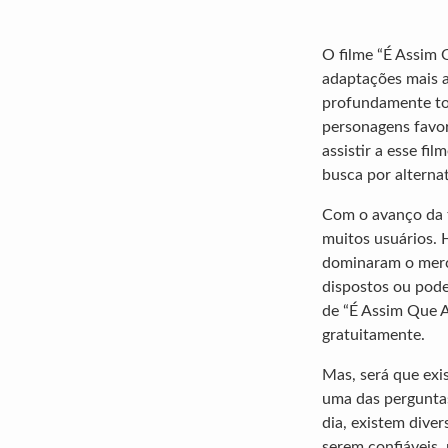
O filme “É Assim
adaptações mais a
profundamente toc
personagens favor
assistir a esse f
busca por alterna
Com o avanço da te
muitos usuários. 
dominaram o merca
dispostos ou pode
de “É Assim Que A
gratuitamente.
Mas, será que exis
uma das perguntas
dia, existem diver
serem confiáveis,