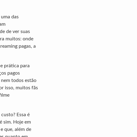
é uma das
ram
de de ver suas
ara muitos: onde
treaming pagas, a
 e prática para
ços pagos
, nem todos estão
r isso, muitos fãs
filme
 custo? Essa é
 é sim. Hoje em
 e que, além de
nes quanto em