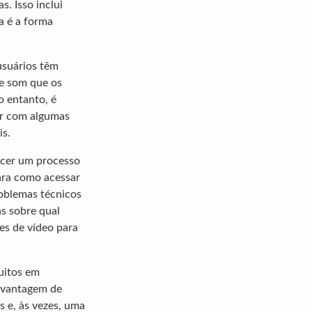
. Isso inclui
a é a forma
usuários têm
 e som que os
o entanto, é
ar com algumas
is.
ecer um processo
ara como acessar
roblemas técnicos
as sobre qual
es de vídeo para
uitos em
a vantagem de
 e, às vezes, uma