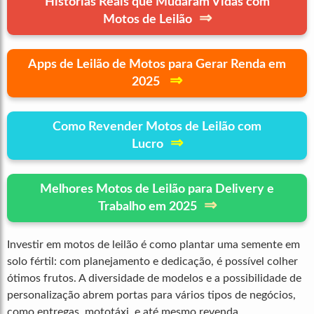
Histórias Reais que Mudaram Vidas com
⇒
Motos de Leilão
Apps de Leilão de Motos para Gerar Renda em
⇒
2025
Como Revender Motos de Leilão com
⇒
Lucro
Melhores Motos de Leilão para Delivery e
⇒
Trabalho em 2025
Investir em motos de leilão é como plantar uma semente em
solo fértil: com planejamento e dedicação, é possível colher
ótimos frutos. A diversidade de modelos e a possibilidade de
personalização abrem portas para vários tipos de negócios,
como entregas, mototáxi, e até mesmo revenda.