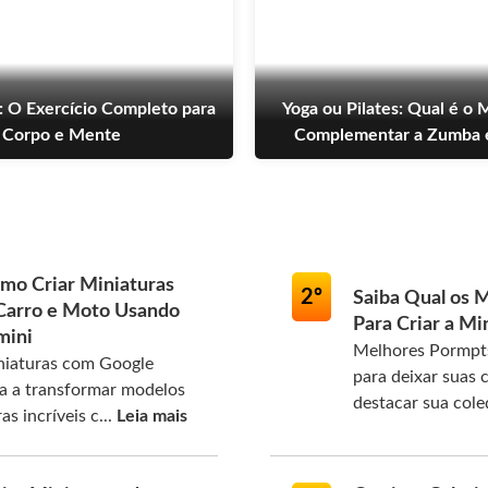
: O Exercício Completo para
Yoga ou Pilates: Qual é o 
Corpo e Mente
Complementar a Zumba 
mo Criar Miniaturas
2º
Saiba Qual os 
 Carro e Moto Usando
Para Criar a Mi
mini
Melhores Pormpts
niaturas com Google
para deixar suas c
da a transformar modelos
destacar sua col
s incríveis c...
Leia mais