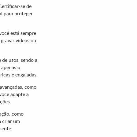
rtificar-se de
al para proteger
você está sempre
 gravar vídeos ou
 de usos, sendo a
 apenas o
ricas e engajadas.
 avançadas, como
 você adapte a
ções.
zação, como
a criar um
mente.