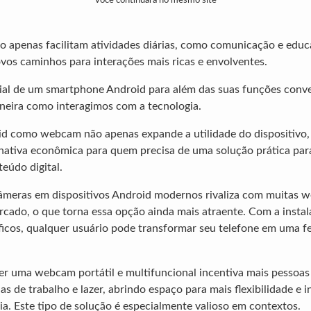
Você continuará no mesmo site
 apenas facilitam atividades diárias, como comunicação e edu
s caminhos para interações mais ricas e envolventes.
ial de um smartphone Android para além das suas funções conv
neira como interagimos com a tecnologia.
oid como webcam não apenas expande a utilidade do dispositiv
rnativa econômica para quem precisa de uma solução prática pa
eúdo digital.
câmeras em dispositivos Android modernos rivaliza com muitas 
rcado, o que torna essa opção ainda mais atraente. Com a insta
íficos, qualquer usuário pode transformar seu telefone em uma 
ter uma webcam portátil e multifuncional incentiva mais pessoas
as de trabalho e lazer, abrindo espaço para mais flexibilidade e
ia. Este tipo de solução é especialmente valioso em contextos.