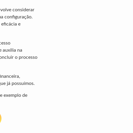
volve considerar
ua configuração.
eficácia e
cesso
 auxilia na
oncluir o processo
inanceira,
que já possuímos.
te exemplo de