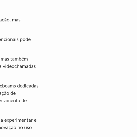
cação, mas
encionais pode
o, mas também
ra videochamadas
webcams dedicadas
lação de
ferramenta de
 a experimentar e
 inovação no uso