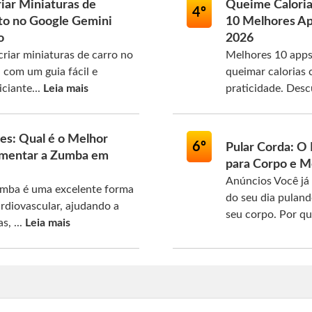
iar Miniaturas de
Queime Caloria
4º
to no Google Gemini
10 Melhores A
o
2026
riar miniaturas de carro no
Melhores 10 apps
com um guia fácil e
queimar calorias 
iciante...
Leia mais
praticidade. Desc
tes: Qual é o Melhor
6º
Pular Corda: O
mentar a Zumba em
para Corpo e 
Anúncios Você já 
mba é uma excelente forma
do seu dia pulan
ardiovascular, ajudando a
seu corpo. Por qu
s, ...
Leia mais