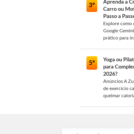
Aprenda a Cr
3º
Carro ou Mo
Passo a Pass
Explore como c
Google Gemini 
prático para in
Yoga ou Pila
5º
para Comple
2026?
Anúncios A Zu
de exercício c
queimar caloria