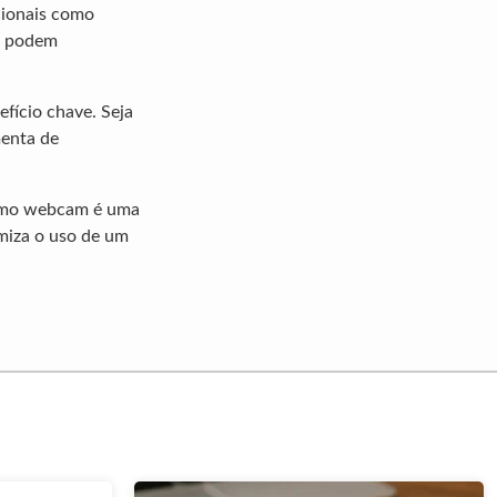
cionais como
as podem
fício chave. Seja
menta de
como webcam é uma
miza o uso de um