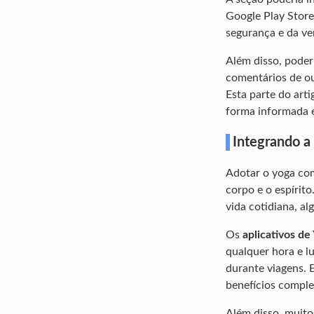
Google Play Store
segurança e da ver
Além disso, poderi
comentários de out
Esta parte do arti
forma informada e
Integrando a 
Adotar o yoga como
corpo e o espírit
vida cotidiana, a
Os
aplicativos de
qualquer hora e l
durante viagens. E
benefícios comple
Além disso, muito