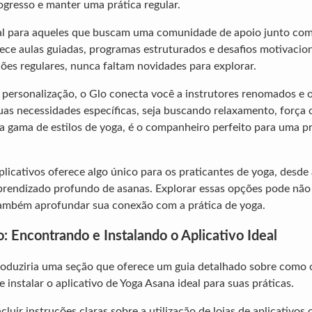
ogresso e manter uma prática regular.
eal para aqueles que buscam uma comunidade de apoio junto com 
rece aulas guiadas, programas estruturados e desafios motivacio
ções regulares, nunca faltam novidades para explorar.
 personalização, o Glo conecta você a instrutores renomados e 
as necessidades específicas, seja buscando relaxamento, força ou
gama de estilos de yoga, é o companheiro perfeito para uma pr
licativos oferece algo único para os praticantes de yoga, desde
aprendizado profundo de asanas. Explorar essas opções pode nã
também aprofundar sua conexão com a prática de yoga.
: Encontrando e Instalando o Aplicativo Ideal
troduziria uma seção que oferece um guia detalhado sobre como 
instalar o aplicativo de Yoga Asana ideal para suas práticas.
cluir instruções claras sobre a utilização de lojas de aplicativos 