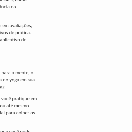
ância da
e em avaliações,
vos de prática.
aplicativo de
s para a mente, o
sa do yoga em sua
az.
e você pratique em
, ou até mesmo
ial para colher os
a que você pode