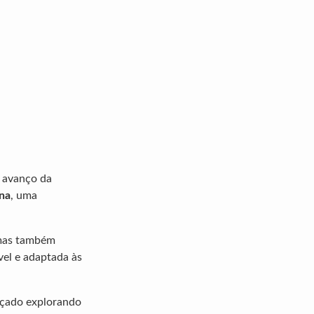
o avanço da
ana
, uma
s mas também
vel e adaptada às
nçado explorando