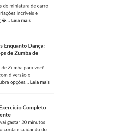
 de miniatura de carro
riações incríveis e
eç�...
Leia mais
s Enquanto Dança:
pps de Zumba de
 de Zumba para você
com diversão e
ubra opções...
Leia mais
 Exercício Completo
Mente
vai gastar 20 minutos
do corda e cuidando do