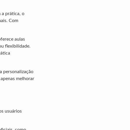
a prática, o
nais. Com
oferece aulas
 flexibilidade.
ática
 a personalização
o apenas melhorar
os usuários
oficiais, como