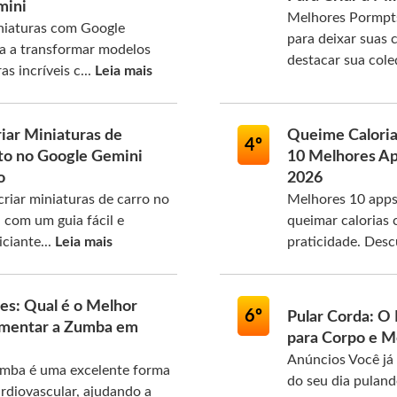
mini
Melhores Pormpts
niaturas com Google
para deixar suas c
da a transformar modelos
destacar sua col
s incríveis c...
Leia mais
iar Miniaturas de
Queime Caloria
4º
to no Google Gemini
10 Melhores A
o
2026
riar miniaturas de carro no
Melhores 10 apps
com um guia fácil e
queimar calorias 
iciante...
Leia mais
praticidade. Desc
tes: Qual é o Melhor
6º
Pular Corda: O
mentar a Zumba em
para Corpo e 
Anúncios Você já 
mba é uma excelente forma
do seu dia pulan
ardiovascular, ajudando a