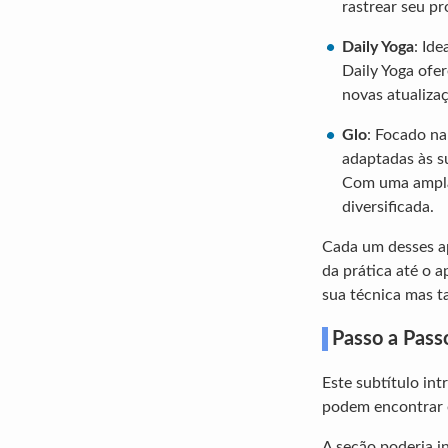
rastrear seu pr
Daily Yoga
: Id
Daily Yoga ofe
novas atualiza
Glo
: Focado na
adaptadas às su
Com uma ampla 
diversificada.
Cada um desses ap
da prática até o 
sua técnica mas 
Passo a Passo
Este subtítulo in
podem encontrar e 
A seção poderia in