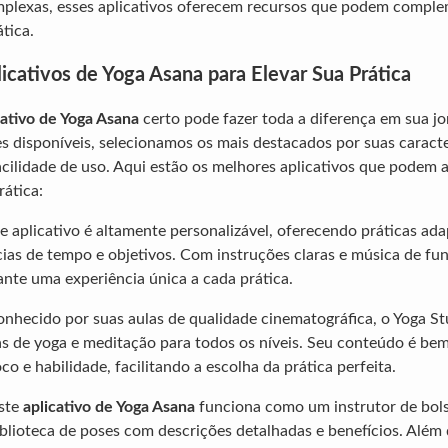
mplexas, esses aplicativos oferecem recursos que podem comple
tica.
icativos de Yoga Asana para Elevar Sua Prática
cativo de Yoga Asana
certo pode fazer toda a diferença em sua jo
 disponíveis, selecionamos os mais destacados por suas caracter
acilidade de uso. Aqui estão os melhores aplicativos que podem a
rática:
te aplicativo é altamente personalizável, oferecendo práticas ad
cias de tempo e objetivos. Com instruções claras e música de fu
te uma experiência única a cada prática.
onhecido por suas aulas de qualidade cinematográfica, o Yoga St
as de yoga e meditação para todos os níveis. Seu conteúdo é be
co e habilidade, facilitando a escolha da prática perfeita.
Este
aplicativo de Yoga Asana
funciona como um instrutor de bol
blioteca de poses com descrições detalhadas e benefícios. Além 