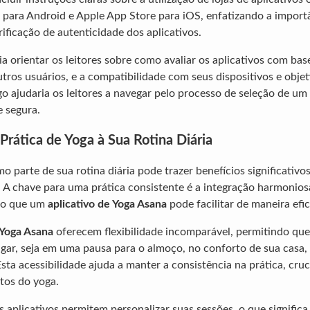
 para Android e Apple App Store para iOS, enfatizando a import
ificação de autenticidade dos aplicativos.
a orientar os leitores sobre como avaliar os aplicativos com bas
ros usuários, e a compatibilidade com seus dispositivos e objeti
go ajudaria os leitores a navegar pelo processo de seleção de um 
 segura.
Prática de Yoga à Sua Rotina Diária
 parte de sua rotina diária pode trazer benefícios significativo
o. A chave para uma prática consistente é a integração harmonio
lgo que um
aplicativo de Yoga Asana
pode facilitar de maneira efic
 Yoga Asana
oferecem flexibilidade incomparável, permitindo qu
ugar, seja em uma pausa para o almoço, no conforto de sua casa
sta acessibilidade ajuda a manter a consistência na prática, cruc
tos do yoga.
s aplicativos permitem personalizar suas sessões, o que signific