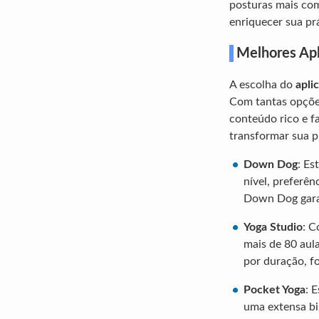
posturas mais co
enriquecer sua prá
Melhores Apl
A escolha do
apli
Com tantas opções
conteúdo rico e f
transformar sua p
Down Dog
: Es
nível, preferên
Down Dog garan
Yoga Studio
: C
mais de 80 aul
por duração, fo
Pocket Yoga
: 
uma extensa bi