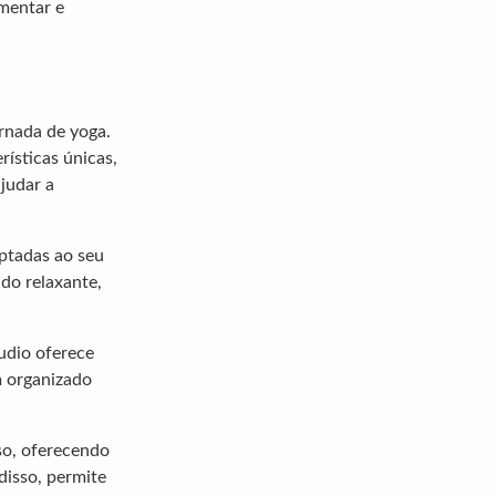
mentar e
rnada de yoga.
ísticas únicas,
judar a
aptadas ao seu
ndo relaxante,
udio oferece
m organizado
so, oferecendo
disso, permite